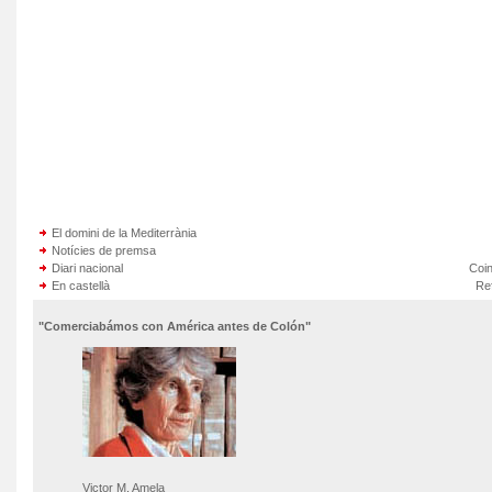
El domini de la Mediterrània
Notícies de premsa
Diari nacional
Coin
En castellà
Re
"Comerciabámos con América antes de Colón"
Victor M. Amela