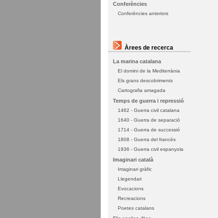
Conferències
Conferències anteriors
Àrees de recerca
La marina catalana
El domini de la Mediterrània
Els grans descobriments
Cartografia amagada
Temps de guerra i repressió
1462 - Guerra civil catalana
1640 - Guerra de separació
1714 - Guerra de successió
1808 - Guerra del francès
1936 - Guerra civil espanyola
Imaginari català
Imaginari gràfic
Llegendari
Evocacions
Recreacions
Poetes catalans