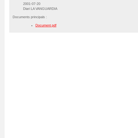
2001-07-20
Diari LA VANGUARDIA
Documents principals :
Document pdf