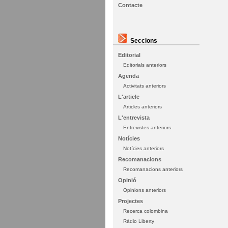
Contacte
Seccions
Editorial
Editorials anteriors
Agenda
Activitats anteriors
L'article
Articles anteriors
L'entrevista
Entrevistes anteriors
Notícies
Notícies anteriors
Recomanacions
Recomanacions anteriors
Opinió
Opinions anteriors
Projectes
Recerca colombina
Ràdio Liberty