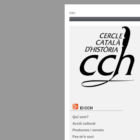
Inici
El CCH
Quí som?
Acció cultural
Productes i serveis
Fes-te'n soci