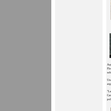
Aqu
Flo
sob
Una
arg
"La
Cat
pol