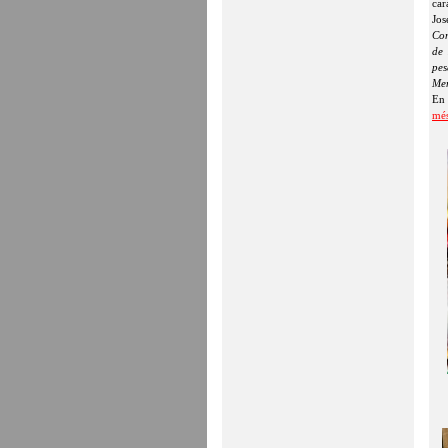
car
Jos
Con
de 
pes
Mem
En 
mé