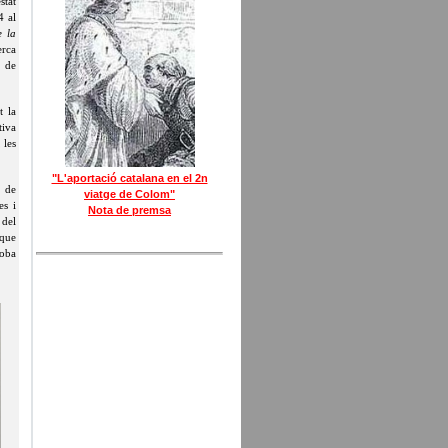
stat
4 al
 la
erca
s de
t la
tiva
 les
"L'aportació catalana en el 2n
a de
viatge de Colom"
es i
Nota de premsa
 del
 que
roba