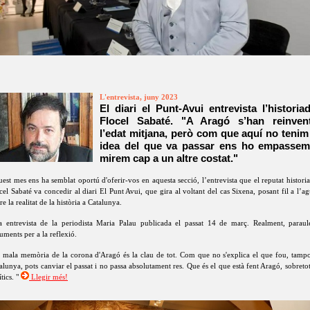
L'entrevista, juny 2023
El diari el Punt-Avui entrevista l’historia
Flocel Sabaté. "A Aragó s’han reinvent
l’edat mitjana, però com que aquí no tenim
idea del que va passar ens ho empassem
mirem cap a un altre costat."
est mes ens ha semblat oportú d'oferir-vos en aquesta secció, l’entrevista que el reputat histori
cel Sabaté va concedir al diari El Punt Avui, que gira al voltant del cas Sixena, posant fil a l’ag
re la realitat de la història a Catalunya.
 entrevista de la periodista Maria Palau publicada el passat 14 de març. Realment, paraul
uments per a la reflexió.
 mala memòria de la corona d'Aragó és la clau de tot. Com que no s'explica el que fou, tamp
alunya, pots canviar el passat i no passa absolutament res. Que és el que està fent Aragó, sobretot
ítics. "
Llegir més!