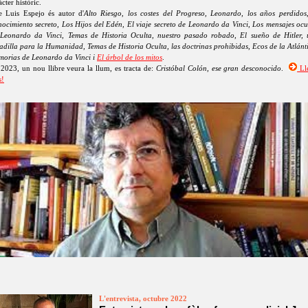
àcter històric.
e Luis Espejo és autor d'
Alto Riesgo, los costes del Progreso, Leonardo, los años perdidos
ocimiento secreto, Los Hijos del Edén, El viaje secreto de Leonardo da Vinci, Los mensajes ocu
Leonardo da Vinci, Temas de Historia Oculta, nuestro pasado robado, El sueño de Hitler,
adilla para la Humanidad, Temas de Historia Oculta, las doctrinas prohibidas, Ecos de la Atlánt
orias de Leonardo da Vinci i
El árbol de los mitos
.
2023, un nou llibre veura la llum, es tracta de:
Cristóbal Colón, ese gran desconocido
.
Ll
s!
L'entrevista, octubre 2022