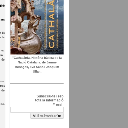
ume
ment
e és
e la
t en
ón i
"Cathalània. Història bàsica de la
a de
Nació Catalana, de Jaume
Benages, Eva Sans i Joaquim
Ullan.
itat
tres
t de
Subscriu-te i reb
tota la informació
onal
E-mail: