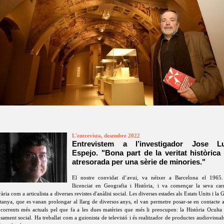
L'entrevista, desembre 2022
Entrevistem a l’investigador Jose Lu
Espejo. "Bona part de la veritat històrica
atresorada per una sèrie de minories."
El nostre convidat d’avui, va néixer a Barcelona el 1965.
llicenciat en Geografia i Història, i va començar la seva car
erària com a articulista a diverses revistes d'anàlisi social. Les diverses estades als Estats Units i la 
tanya, que es vanan prolongar al llarg de diversos anys, el van permetre posar-se en contacte
 corrents més actuals pel que fa a les dues matèries que més li preocupen: la Història Oculta 
sament social. Ha treballat com a guionista de televisió i és realitzador de productes audiovisual