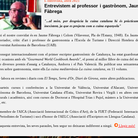
L'entrevista, abril 2025
Entrevistem al professor i gastrònom, Ja
Fàbrega
"...al món, per desgràcia la cuina catalana hi és pràctica
inexistent, ja que es projecta com a cuina espanyola"
i el nostre convidat és en Jaume Fàbrega i Colom (Vilavenut, Pla de l'Estany, 1948). En Jaum
toriador, crític d'art i professor de gastronomia a l'Escola de Turisme i Direcció Hotelera d
versitat Autònoma de Barcelona (UAB).
onegut internacionalment com el primer escriptor gastronòmic de Catalunya, ha estat guardona
c ocasions amb els
"Gourmand World Cookbook Awards"
, el premi al millor llibre de cuina del m
 diversos premis d'assaig a Catalunya, Andorra i el País Valencià. Ha publicat una seixanten
bres sobre gastronomia, entre ells
La cuina mediterrània-La cuina catalana
, en 11 volums.
·labora en revistes i diaris com
El Temps
,
Serra d'Or
,
Diari de Girona
, entre altres publicacions.
arteix cursos i conferències a la Universitat de València, Universitat d'Alacant, Univers
ònoma de Barcelona, Universitat Catalana d'Estiu, Universitat Rovira i Virgili i en altres cen
turals i acadèmics, així com cursos de Doctorat a l'Hospital Trias i Pujol, màsters a la Universita
, etc.
membre de l'AICA (Associació Internacional de Crítics d'Art), de la FIJET (Federació Internaci
Periodistes de Turisme) i soci d'honor de l'AELC (Associació d'Escriptors en Llengua Catalana).
aquesta entrevista, les seves paraules, ben segur no deixaran indiferent a ningú.
Llegir més!