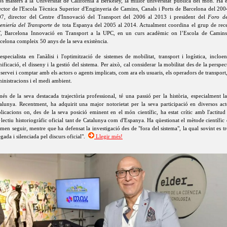
os màsters a la Universitat de Califòrnia a Berkeley, la millor universitat pública del món. Ha e
ector de l'Escola Tècnica Superior d'Enginyeria de Camins, Canals i Ports de Barcelona del 200
7, director del Centre d'Innovació del Transport del 2006 al 2013 i president del
Foro de
eniería del Transporte
de tota Espanya del 2005 al 2014. Actualment coordina el grup de rec
, Barcelona Innovació en Transport a la UPC, en un curs acadèmic on l’Escola de Camin
celona compleix 50 anys de la seva existència.
especialista en l'anàlisi i l'optimització de sistemes de mobilitat, transport i logística, incloen
nificació, el disseny i la gestió del sistema. Per això, cal considerar la mobilitat des de la perspec
 servei i comptar amb els actors o agents implicats, com ara els usuaris, els operadors de transport,
inistracions i el medi ambient.
és de la seva destacada trajectòria professional, té una passió per la història, especialment l
alunya. Recentment, ha adquirit una major notorietat per la seva participació en diversos act
licacions on, des de la seva posició eminent en el món científic, ha estat crític amb l'actitud
·lectiu historiogràfic oficial tant de Catalunya com d'Espanya. Ha qüestionat el mètode científic
rmen seguir, mentre que ha defensat la investigació des de "fora del sistema", la qual sovint es t
egada i silenciada pel discurs oficial".
Llegir més!