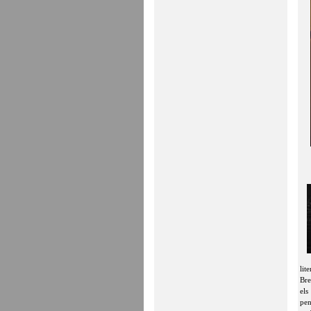
lit
Bre
els
pen