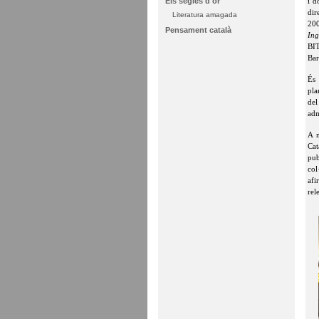
i d
Els segles d'or
dir
Literatura amagada
200
Pensament català
Ing
BIT
Bar
És 
pla
del
adm
A m
Cat
pub
col
afi
rel