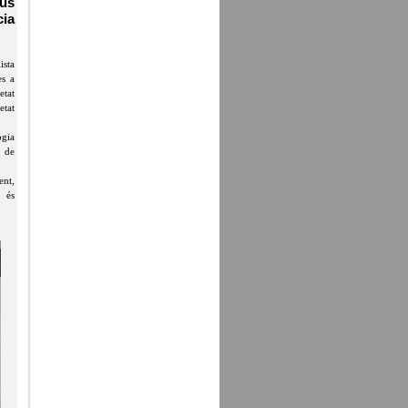
sus
cia
sta
es a
etat
etat
ogia
r de
ent,
 és