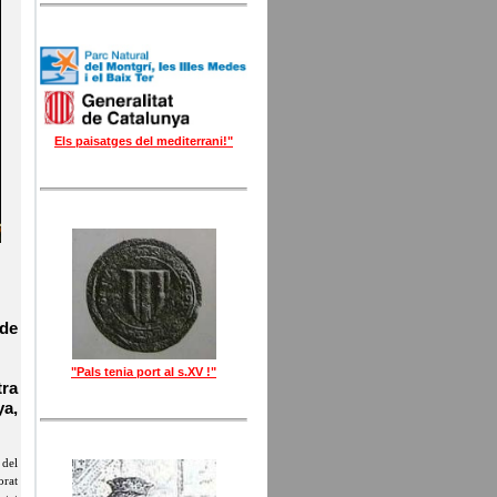
Els paisatges del mediterrani!"
 de
"Pals tenia port al s.XV !"
tra
ya,
 del
orat