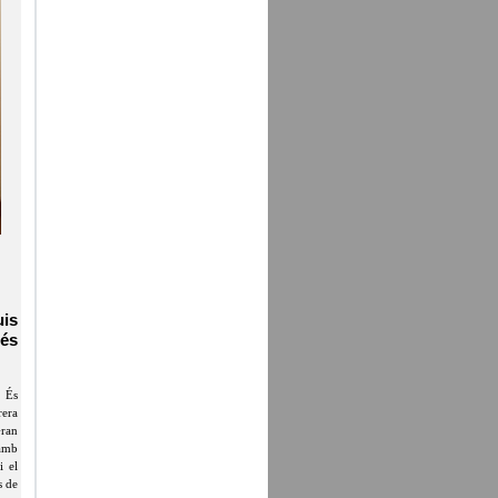
is
 és
 És
rera
Gran
 amb
i el
s de