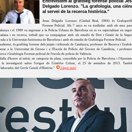
Entrevistem al grafòleg forense policial Je
Delgado Lorenzo. "La grafologia, una cièn
al servei de la recerca històrica."
Jesus Delgado Lorenzo (Ciudad Real, 1964) és Grafoperfili
Forense Policial. Als 7 anys es va traslladar amb els seus par
alunya i el 1989 va ingressar a la Policia Urbana de Barcelona on es va especialitzar en segur
tadana i en recerca, treball que va compaginar amb els estudis de Dret i Gestió de la Segur
vada a la Universitat Autònoma de Barcelona i amb els estudis de Grafologia Forense Policial.
ualment, és grafòleg forense dels jutjats i tribunals de Catalunya, professor de Recerca i Grafol
ense a la Universitat de Girona i a l'Escola de Policia del Govern de Cantàbria, i professo
erca i Grafologia Forense policial de l'escola de policia de València.
alla d'honor al mèrit, en categoria de plata, concedida per la Policia de Barcelona i l'Ajuntam
 la investigació sobre l'origen de Cristòfor Colom, el 25 de setembre de 2013. També
·laborador del
Cercle Català d'Història
."
Llegir més!