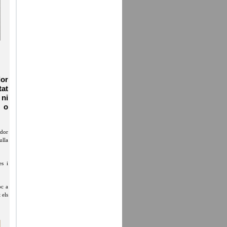
dor
at
 ni
 o
ador
ulla
es i
oc a
 els