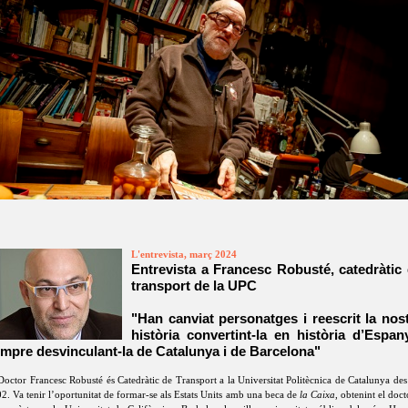
L'entrevista, març 2024
Entrevista a Francesc Robusté, catedràtic
transport de la UPC
"Han canviat personatges i reescrit la nos
història convertint-la en història d’Espan
mpre desvinculant-la de Catalunya i de Barcelona"
Doctor Francesc Robusté és Catedràtic de Transport a la Universitat Politècnica de Catalunya des
2. Va tenir l’oportunitat de formar-se als Estats Units amb una beca de
la Caixa
, obtenint el doct