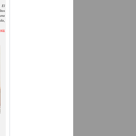
, El
ltos
 una
ida,
egir