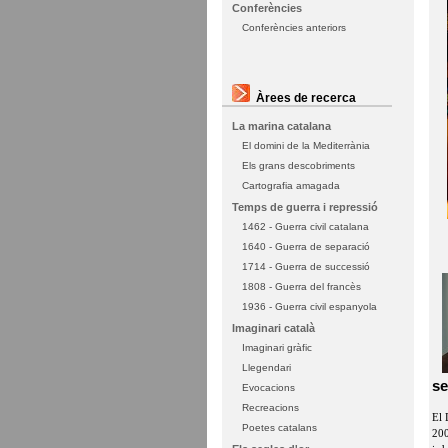
Conferències
Conferències anteriors
Àrees de recerca
La marina catalana
El domini de la Mediterrània
Els grans descobriments
Cartografia amagada
Temps de guerra i repressió
1462 - Guerra civil catalana
1640 - Guerra de separació
1714 - Guerra de successió
1808 - Guerra del francès
1936 - Guerra civil espanyola
Imaginari català
Imaginari gràfic
Llegendari
se
Evocacions
Recreacions
El 
Poetes catalans
200