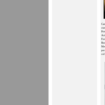
Cat
ciu
Pri
Act
For
Rec
Med
per
col