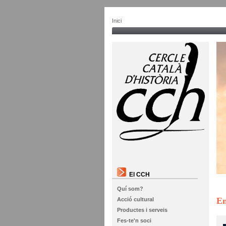
Inici
El CCH
Quí som?
En
Acció cultural
Productes i serveis
Fes-te'n soci