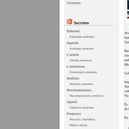
Contacte
Seccions
Editorial
Avu
Editorials anteriors
his
Uni
Agenda
Activitats anteriors
Rec
L'article
cin
amb
Articles anteriors
lli
L'entrevista
Entrevistes anteriors
Col
Notícies
Imp
Notícies anteriors
Aut
Recomanacions
cul
Vic
Recomanacions anteriors
Opinió
És 
Opinions anteriors
de 
Projectes
En 
Recerca colombina
Ràdio Liberty