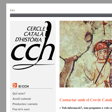
Inici
El CCH
Quí som?
Acció cultural
Contactar amb el Cercle Català
Productes i serveis
» Vols informació?, tens preguntes o vols c
Fes-te'n soci