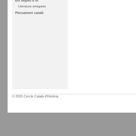
Els segles d'or
Literatura amagada
Pensament català
© 2025 Cercle Català d'Història