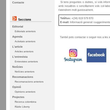
Si tens preguntes o dubtes, si vols inform
Contacte
amb nosaltres o senzillament vols col·labo
t'atendrem molt gustosament.
Telèfon:
+(34) 619 579 870
Seccions
E-mail:
Informació general i suggeriment
Editorial
Editorials anteriors
Agenda
També pots contactar o seguir-nos a les x
Activitats anteriors
L'article
Articles anteriors
L'entrevista
Entrevistes anteriors
Notícies
Notícies anteriors
Recomanacions
Recomanacions anteriors
Opinió
Opinions anteriors
Projectes
Recerca colombina
Ràdio Liberty