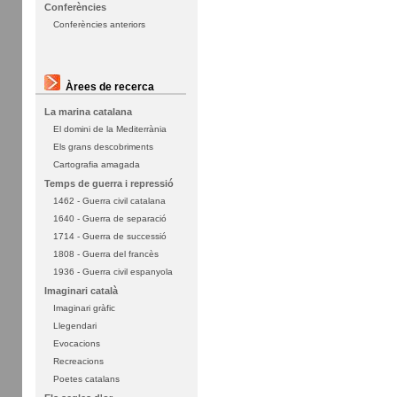
Conferències
Conferències anteriors
Àrees de recerca
La marina catalana
El domini de la Mediterrània
Els grans descobriments
Cartografia amagada
Temps de guerra i repressió
1462 - Guerra civil catalana
1640 - Guerra de separació
1714 - Guerra de successió
1808 - Guerra del francès
1936 - Guerra civil espanyola
Imaginari català
Imaginari gràfic
Llegendari
Evocacions
Recreacions
Poetes catalans