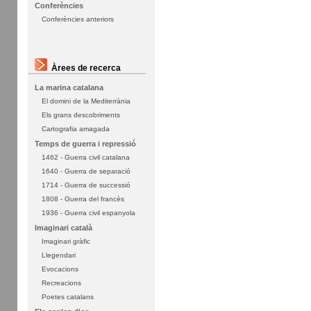
Conferències
Conferències anteriors
Àrees de recerca
La marina catalana
El domini de la Mediterrània
Els grans descobriments
Cartografia amagada
Temps de guerra i repressió
1462 - Guerra civil catalana
1640 - Guerra de separació
1714 - Guerra de successió
1808 - Guerra del francès
1936 - Guerra civil espanyola
Imaginari català
Imaginari gràfic
Llegendari
Evocacions
Recreacions
Poetes catalans