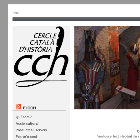
Inici
El CCH
Quí som?
Acció cultural
Productes i serveis
C
Verifiqui el text introduït i 
Fes-te'n soci