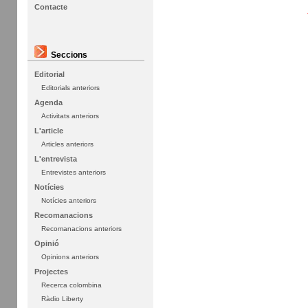
Contacte
Seccions
Editorial
Editorials anteriors
Agenda
Activitats anteriors
L'article
Articles anteriors
L'entrevista
Entrevistes anteriors
Notícies
Notícies anteriors
Recomanacions
Recomanacions anteriors
Opinió
Opinions anteriors
Projectes
Recerca colombina
Ràdio Liberty