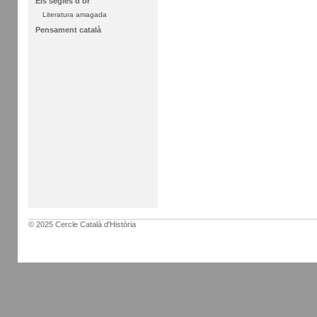
Els segles d'or
Literatura amagada
Pensament català
© 2025 Cercle Català d'Història