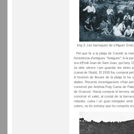
Img 3. Les barraques de s'Alguer Gra
Pel que fa a la platja de Castell, la 
l'existència d'antigues "botigues". A la part
era d'Emili Joan de Sant Joan, qui l'any 
ús dels obrers i per guardar les eines p
(canal de l'Aubi). El 1930 fou comprat pe
A l'extrem de llevant de la platja hi ha
dades. Recents investigacions n'han permè
construït per Antònia Puig Cama de Palaf
de Grassot. Havia comprat el terreny al
construir el xalet, al costat de la barr
rebedor, cuina i un gran menjador amb 
colors, no és estrany que ho comprés el p