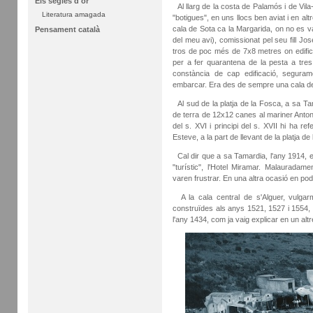
Els segles d'or
Al llarg de la costa de Palamós i de Vi
Literatura amagada
"botigues", en uns llocs ben aviat i en a
cala de Sota ca la Margarida, on no es va
Pensament català
del meu avi), comissionat pel seu fill 
tros de poc més de 7x8 metres on edificà
per a fer quarantena de la pesta a tres
constància de cap edificació, segura
embarcar. Era des de sempre una cala de
Al sud de la platja de la Fosca, a sa Ta
de terra de 12x12 canes al mariner Antoni 
del s. XVI i principi del s. XVII hi ha 
Esteve, a la part de llevant de la platja de
Cal dir que a sa Tamardia, l'any 1914, e
"turístic", l'Hotel Miramar. Malaurada
varen frustrar. En una altra ocasió en pod
A la cala central de s'Alguer, vulgarm
construïdes als anys 1521, 1527 i 1554, 
l'any 1434, com ja vaig explicar en un altre