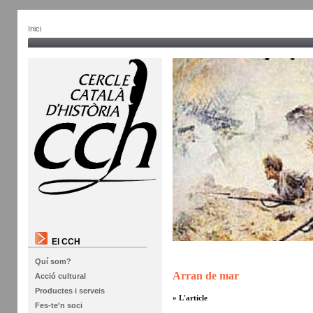
Inici
El CCH
Quí som?
Arran de mar
Acció cultural
Productes i serveis
» L'article
Fes-te'n soci