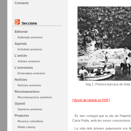
Contacte
Seccions
Editorial
Editorials anteriors
Agenda
Activitats anteriors
L'article
Articles anteriors
L'entrevista
Entrevistes anteriors
Notícies
Img 1. Primera barraca de Sot
Notícies anteriors
Recomanacions
Recomanacions anteriors
(Versió de l'article en PDF)
Opinió
Opinions anteriors
Projectes
És ben conegut que la vila de Palamós
Carta Pobla, amb les seves concessions i 
Recerca colombina
Ràdio Liberty
La vida dels primers palamosins era lli