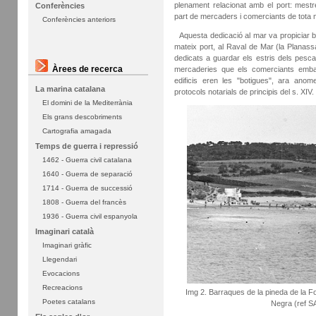
plenament relacionat amb el port: mestre
Conferències
part de mercaders i comerciants de tota
Conferències anteriors
Aquesta dedicació al mar va propiciar ben
mateix port, al Raval de Mar (la Planassa
dedicats a guardar els estris dels pesca
Àrees de recerca
mercaderies que els comerciants emba
edificis eren les "botigues", ara anom
La marina catalana
protocols notarials de principis del s. XIV.
El domini de la Mediterrània
Els grans descobriments
Cartografia amagada
Temps de guerra i repressió
1462 - Guerra civil catalana
1640 - Guerra de separació
1714 - Guerra de successió
1808 - Guerra del francès
1936 - Guerra civil espanyola
Imaginari català
Imaginari gràfic
Llegendari
Evocacions
Recreacions
Img 2. Barraques de la pineda de la Fo
Poetes catalans
Negra (ref