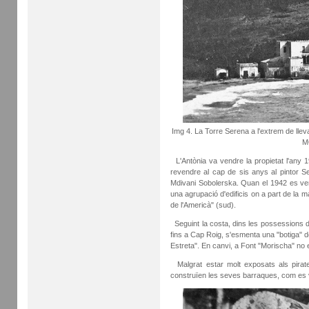
Img 4. La Torre Serena a l'extrem de lleva
M
L'Antònia va vendre la propietat l'any
revendre al cap de sis anys al pintor 
Mdivani Sobolerska. Quan el 1942 es ven 
una agrupació d'edificis on a part de la ma
de l'Americà" (sud).
Seguint la costa, dins les possessions de
fins a Cap Roig, s'esmenta una "botiga" 
Estreta". En canvi, a Font "Morischa" no 
Malgrat estar molt exposats als pirat
construïen les seves barraques, com es v