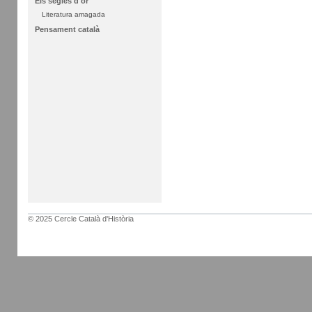
Els segles d'or
Literatura amagada
Pensament català
© 2025 Cercle Català d'Història