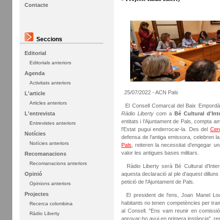
Contacte
Seccions
Editorial
Editorials anteriors
Agenda
Activitats anteriors
25/07/2022 - ACN Pals
L'article
Articles anteriors
El Consell Comarcal del Baix Empordà té
Ràdio Liberty
com a
Bé Cultural d'Int
L'entrevista
entitats i l'Ajuntament de Pals, compta a
Entrevistes anteriors
l'Estat pugui enderrocar-la. Des del
Cerc
Notícies
defensa de l'antiga emissora, celebren la
Notícies anteriors
Pals
, reiteren la necessitat d'engegar 
valor les antigues bases militars.
Recomanacions
Recomanacions anteriors
Ràdio Liberty serà Bé Cultural d'Inter
aquesta declaració al ple d'aquest dilluns 
Opinió
petició de l'Ajuntament de Pals.
Opinions anteriors
Projectes
El president de l'ens, Joan Manel Lou
habitants no tenen competències per trami
Recerca colombina
al Consell. "Ens vam reunir en comissió
Ràdio Liberty
aprovar-ho avui en primera instància", r