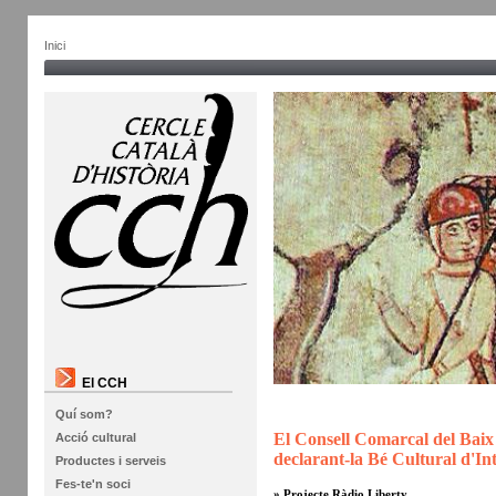
Inici
El CCH
Quí som?
El Consell Comarcal del Bai
Acció cultural
declarant-la Bé Cultural d'In
Productes i serveis
Fes-te'n soci
» Projecte Ràdio Liberty