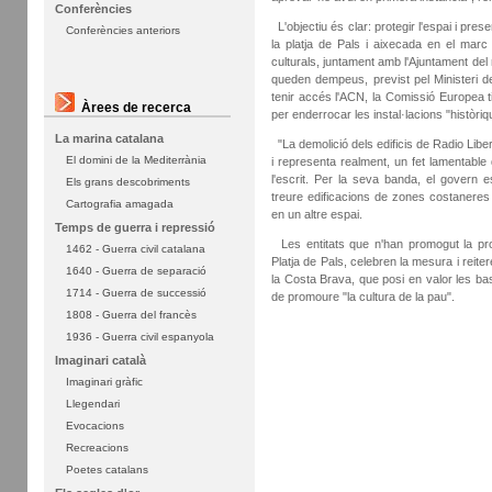
Conferències
L'objectiu és clar: protegir l'espai i pres
Conferències anteriors
la platja de Pals i aixecada en el marc
culturals, juntament amb l'Ajuntament del m
queden dempeus, previst pel Ministeri d
tenir accés l'ACN, la Comissió Europea ti
Àrees de recerca
per enderrocar les instal·lacions "històriq
La marina catalana
"La demolició dels edificis de Radio Liber
El domini de la Mediterrània
i representa realment, un fet lamentable 
l'escrit. Per la seva banda, el govern
Els grans descobriments
treure edificacions de zones costaneres 
Cartografia amagada
en un altre espai.
Temps de guerra i repressió
Les entitats que n'han promogut la prote
1462 - Guerra civil catalana
Platja de Pals, celebren la mesura i reit
1640 - Guerra de separació
la Costa Brava, que posi en valor les ba
1714 - Guerra de successió
de promoure "la cultura de la pau".
1808 - Guerra del francès
1936 - Guerra civil espanyola
Imaginari català
Imaginari gràfic
Llegendari
Evocacions
Recreacions
Poetes catalans