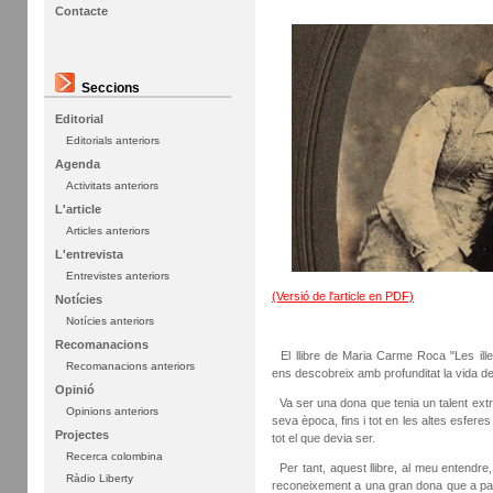
Contacte
Seccions
Editorial
Editorials anteriors
Agenda
Activitats anteriors
L'article
Articles anteriors
L'entrevista
Entrevistes anteriors
(Versió de l'article en PDF)
Notícies
Notícies anteriors
Recomanacions
El llibre de Maria Carme Roca "Les illes
Recomanacions anteriors
ens descobreix amb profunditat la vida d
Opinió
Va ser una dona que tenia un talent extr
Opinions anteriors
seva època, fins i tot en les altes esferes
Projectes
tot el que devia ser.
Recerca colombina
Per tant, aquest llibre, al meu entendre
Ràdio Liberty
reconeixement a una gran dona que a part