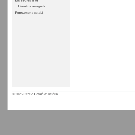
Els segles d'or
Literatura amagada
Pensament català
© 2025 Cercle Català d'Història