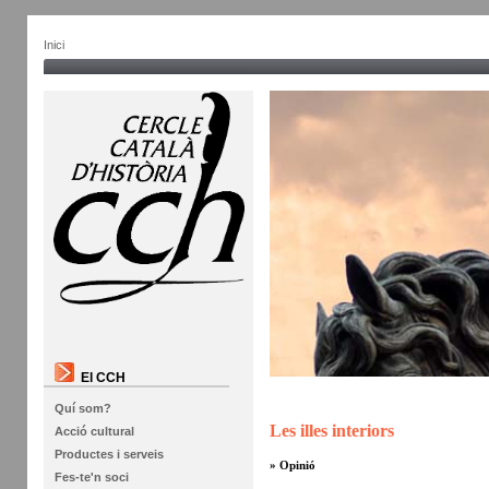
Inici
El CCH
Quí som?
Les illes interiors
Acció cultural
Productes i serveis
» Opinió
Fes-te'n soci