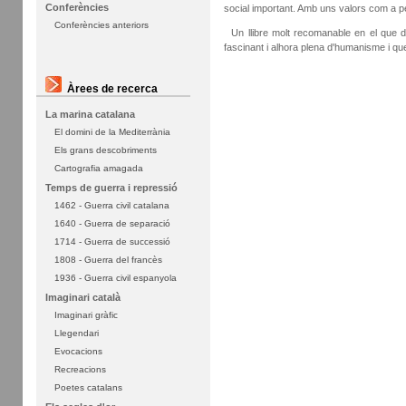
Conferències
social important. Amb uns valors com a pe
Conferències anteriors
Un llibre molt recomanable en el que de
fascinant i alhora plena d'humanisme i qu
Àrees de recerca
La marina catalana
El domini de la Mediterrània
Els grans descobriments
Cartografia amagada
Temps de guerra i repressió
1462 - Guerra civil catalana
1640 - Guerra de separació
1714 - Guerra de successió
1808 - Guerra del francès
1936 - Guerra civil espanyola
Imaginari català
Imaginari gràfic
Llegendari
Evocacions
Recreacions
Poetes catalans