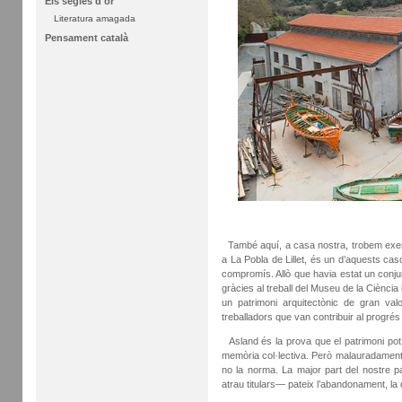
Els segles d'or
Literatura amagada
Pensament català
També aquí, a casa nostra, trobem exe
a La Pobla de Lillet, és un d’aquests ca
compromís. Allò que havia estat un conjun
gràcies al treball del Museu de la Ciènci
un patrimoni arquitectònic de gran val
treballadors que van contribuir al progrés 
Asland és la prova que el patrimoni pot
memòria col·lectiva. Però malauradament
no la norma. La major part del nostre p
atrau titulars— pateix l’abandonament, la d