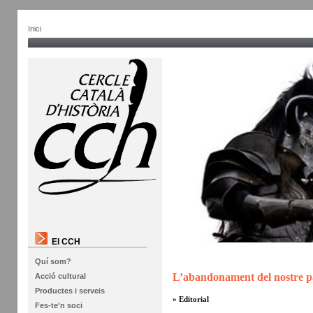
Inici
El CCH
Quí som?
L’abandonament del nostre pat
Acció cultural
Productes i serveis
» Editorial
Fes-te'n soci