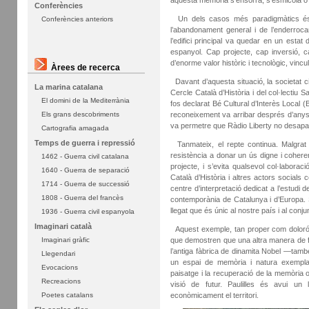
aquesta memòria s’ensorra, s’esmicola o 
Conferències
Un dels casos més paradigmàtics é
Conferències anteriors
l’abandonament general i de l’enderro
l’edifici principal va quedar en un estat
espanyol. Cap projecte, cap inversió, c
d’enorme valor històric i tecnològic, vincu
Àrees de recerca
Davant d’aquesta situació, la societat ci
La marina catalana
Cercle Català d’Història i del col·lectiu
El domini de la Mediterrània
fos declarat Bé Cultural d’Interès Local (B
reconeixement va arribar després d’anys d
Els grans descobriments
va permetre que Ràdio Liberty no desap
Cartografia amagada
Temps de guerra i repressió
Tanmateix, el repte continua. Malgrat l
resistència a donar un ús digne i coheren
1462 - Guerra civil catalana
projecte, i s’evita qualsevol col·laboraci
1640 - Guerra de separació
Català d’Història i altres actors social
1714 - Guerra de successió
centre d’interpretació dedicat a l’estudi d
1808 - Guerra del francès
contemporània de Catalunya i d’Europa. S
llegat que és únic al nostre país i al conju
1936 - Guerra civil espanyola
Imaginari català
Aquest exemple, tan proper com dolorós,
que demostren que una altra manera de fe
Imaginari gràfic
l’antiga fàbrica de dinamita Nobel —ta
Llegendari
un espai de memòria i natura exemplar. 
Evocacions
paisatge i la recuperació de la memòria 
Recreacions
visió de futur. Paulilles és avui un l
econòmicament el territori.
Poetes catalans