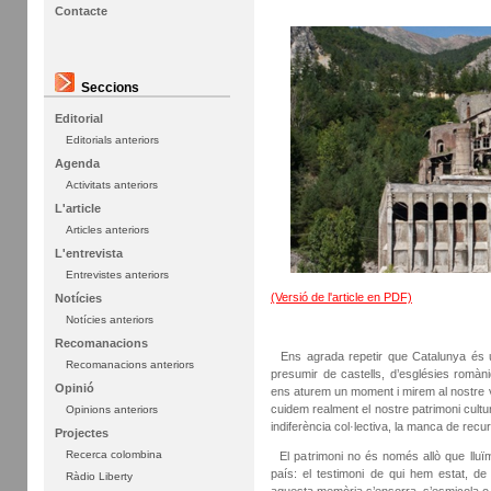
Contacte
Seccions
Editorial
Editorials anteriors
Agenda
Activitats anteriors
L'article
Articles anteriors
L'entrevista
Entrevistes anteriors
(Versió de l'article en PDF)
Notícies
Notícies anteriors
Recomanacions
Ens agrada repetir que Catalunya és una
Recomanacions anteriors
presumir de castells, d’esglésies romàniq
Opinió
ens aturem un moment i mirem al nostre v
cuidem realment el nostre patrimoni cultu
Opinions anteriors
indiferència col·lectiva, la manca de recurso
Projectes
Recerca colombina
El patrimoni no és només allò que lluïm 
país: el testimoni de qui hem estat, d
Ràdio Liberty