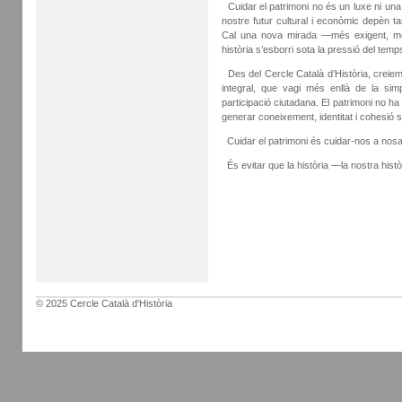
Cuidar el patrimoni no és un luxe ni una
nostre futur cultural i econòmic depèn 
Cal una nova mirada —més exigent, m
història s’esborri sota la pressió del temps
Des del Cercle Català d’Història, creiem q
integral, que vagi més enllà de la simp
participació ciutadana. El patrimoni no ha
generar coneixement, identitat i cohesió s
Cuidar el patrimoni és cuidar-nos a nosa
És evitar que la història —la nostra hist
© 2025 Cercle Català d'Història